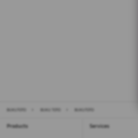
Layer Popup Close
BUKUTOTO
>
BUKU TOTO
>
BUKUTOTO
Footer Navigation
Products
Services