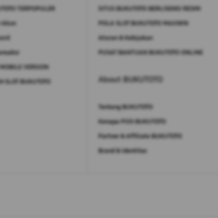
UTOTO TERPOPULER
SITUS BUKUTOTO BERLISENSI RESMI
r Akun
POLA SLOT BUKUTOTO MAXWIN
ord
Aturan & Kebijakan
ansaksi
PUSAT BANTUAN BUKUTOTO ONLINE
MOBILE VERSION
About BUKUTOTO
 SLOT BUKUTOTO
Tentang BUKUTOTO
Kenapa Pilih BUKUTOTO
Partner & Affiliate BUKUTOTO
Brand & Identitas