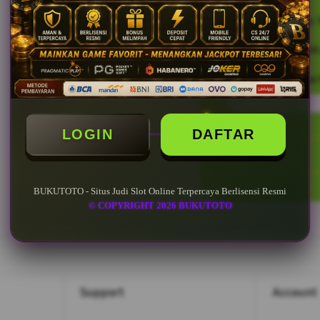
Min Depo Rp. 
Min WD Rp 50
5 Menit Depo 
LOGIN
DAFTAR
BUKUTOTO - Situs Judi Slot Online Terpercaya Berlisensi Resmi
© COPYRIGHT 2026 BUKUTOTO
Support
Account