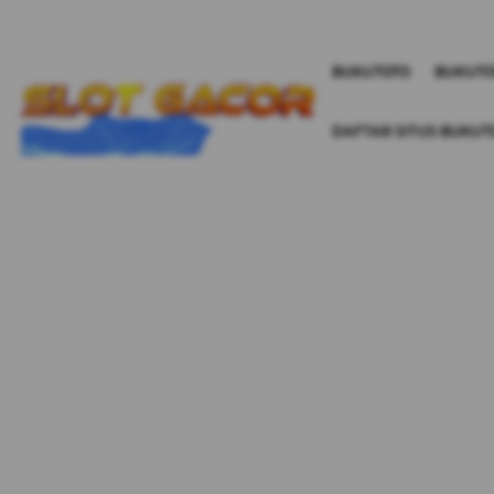
Skip
to
content
BUKUTOTO
BUKUTO
DAFTAR SITUS BUKUT